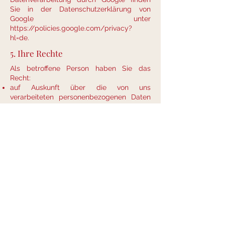
Sie in der Datenschutzerklärung von
Google unter
https://policies.google.com/privacy?
hl=de.
5. Ihre Rechte
Als betroffene Person haben Sie das
Recht:
auf Auskunft über die von uns
verarbeiteten personenbezogenen Daten
gemäß Art. 15 DSGVO,
auf Berichtigung unrichtiger oder
unvollständiger Daten gemäß Art. 16
DSGVO,
auf Löschung Ihrer Daten gemäß Art. 17
DSGVO,
auf Einschränkung der Verarbeitung
gemäß Art. 18 DSGVO,
auf Datenübertragbarkeit gemäß Art. 20
DSGVO sowie
auf Widerspruch gegen die Verarbeitung
gemäß Art. 21 DSGVO.